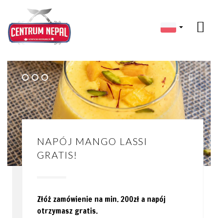
15% NA 6 ZAMÓWIENIE!
NAPÓJ MANGO LASSI
TITLE 3
GRATIS!
Za każde zamówienie dostajesz pieczątkę
Description
ważną 12 miesięcy. Po piątej pieczątce
Złóż zamówienie na min. 200zł a napój
otrzymasz kupon promocyjny.
otrzymasz gratis.
Zamów online